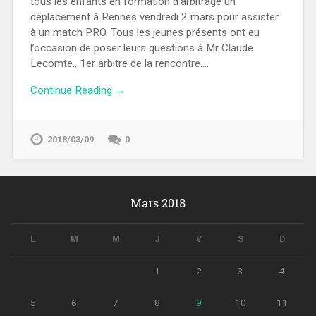
tous les enfants en formation d’arbitrage un
déplacement à Rennes vendredi 2 mars pour assister
à un match PRO. Tous les jeunes présents ont eu
l’occasion de poser leurs questions à Mr Claude
Lecomte., 1er arbitre de la rencontre….
Continue Reading →
2018/03/09
0
Mars 2018
L
M
M
J
V
S
D
1
2
3
4
5
6
7
8
9
10
11