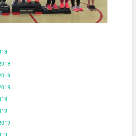
018
2018
2018
2019
019
019
2019
019