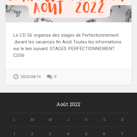
Le CD 56 organise des stages de Perfectionnement
durant les vacances fin Août Toutes les informations
sur le lien suivant: STAGES PERFECTIONNEMENT
CD56
2022/08/15
0
Août 2022
L
M
M
J
V
S
D
1
2
3
4
5
6
7